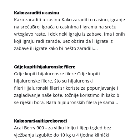
Kako zaraditi u casinu
Kako zaraditi u casinu Kako zaraditi u casinu, igranje
na srećuBroj igrača u casinima i igrama na sreću
vrtoglavo raste. I dok neki igraju iz zabave, ima i onih
koji igraju radi zarade. Bez obzira da li igrate iz
zabave ili igrate kako bi nešto zaradili,...
Gdje kupiti hijaluronske filere
Gdje kupiti hijaluronske filere Gdje kupiti
hijaluronske filere, što su hijaluronski
fileriHijaluronski fileri sr koriste za popunjavanje i
zaglađivanje naše kože, točnije koristimo ih kako bi
se riješili bora. Baza hijaluronskih filera je sama...
Kako smršaviti preko noći
Acai Berry 900 - za vitku liniju i lijep izgled bez
vježbanja Izgubite do 10 kg u 4 tjedna klinički