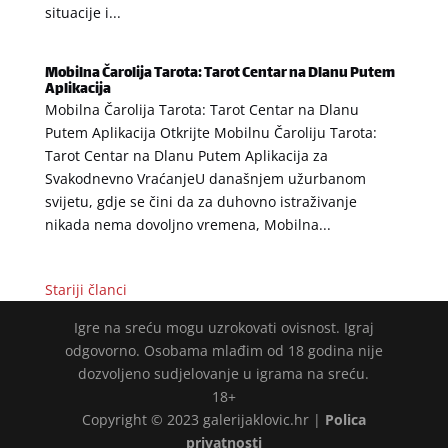
situacije i...
Mobilna Čarolija Tarota: Tarot Centar na Dlanu Putem
Aplikacija
Mobilna Čarolija Tarota: Tarot Centar na Dlanu
Putem Aplikacija Otkrijte Mobilnu Čaroliju Tarota:
Tarot Centar na Dlanu Putem Aplikacija za
Svakodnevno VraćanjeU današnjem užurbanom
svijetu, gdje se čini da za duhovno istraživanje
nikada nema dovoljno vremena, Mobilna...
Stariji članci
Igre na sreću mogu uzrokovati ovisnost. Igraj
odgovorno. Osobama mlađim od 18 godina nije
dozvoljeno sudjelovanje u igrama na sreću.
18+
Copyright © 2023 galerijaklovic.hr |
Polica
privatnosti