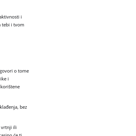
ktivnosti i
 tebi i tvom
 govori o tome
ike i
 korištene
 klađenja, bez
rtnji ili
casino će ti