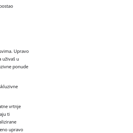
postao
 svima. Upravo
a uživaš u
kluzivne ponude
skluzivne
atne vrtnje
ju ti
lizirane
ođeno upravo