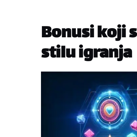
Bonusi koji 
stilu igranja