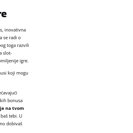
re
s, inovativna
a se radi o
og toga razvili
a slot-
iljenije igre.
onusi koji mogu
ećavajući
čkih bonusa
lje na tvom
 baš tebi. U
eno dobivaš