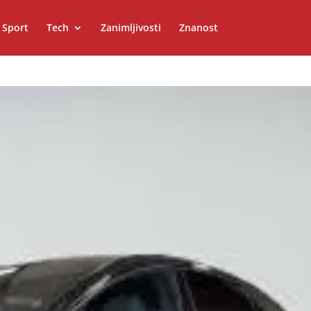
Sport
Tech
Zanimljivosti
Znanost