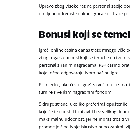
Upravo zbog visoke razine personalizacije b
omiljeno odredište online igrača koji traže pr
Bonusi koji se temel
Igrači online casina danas traže mnogo više 
zbog toga su bonusi koji se temelje na tvom st
personaliziranim nagradama. PSK casino prati t
koje točno odgovaraju tvom načinu igre.
Primjerice, ako često igraš za većim ulozima, 
turnire s velikim nagradnim fondom.
S druge strane, ukoliko preferiraš opuštenije 
koje će te opustiti i zabaviti bez velikog financ
maksimalnu udobnost, jer ne moraš trošiti vr
promocije čine tvoje iskustvo puno zanimljivi