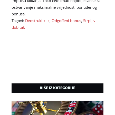
impulsu klikanja. Tako ćete imati najbolje šanse za
ostvarivanje maksimalne vrijednosti ponuđenog
bonusa.
Tagovi:
Dvostruki klik
,
Odgođeni bonus
,
Strpljivi
dobitak
VIŠE IZ KATEGORIJE