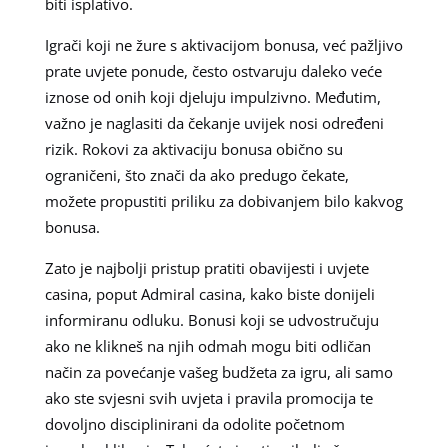
biti isplativo.
Igrači koji ne žure s aktivacijom bonusa, već pažljivo
prate uvjete ponude, često ostvaruju daleko veće
iznose od onih koji djeluju impulzivno. Međutim,
važno je naglasiti da čekanje uvijek nosi određeni
rizik. Rokovi za aktivaciju bonusa obično su
ograničeni, što znači da ako predugo čekate,
možete propustiti priliku za dobivanjem bilo kakvog
bonusa.
Zato je najbolji pristup pratiti obavijesti i uvjete
casina, poput Admiral casina, kako biste donijeli
informiranu odluku. Bonusi koji se udvostručuju
ako ne klikneš na njih odmah mogu biti odličan
način za povećanje vašeg budžeta za igru, ali samo
ako ste svjesni svih uvjeta i pravila promocija te
dovoljno disciplinirani da odolite početnom