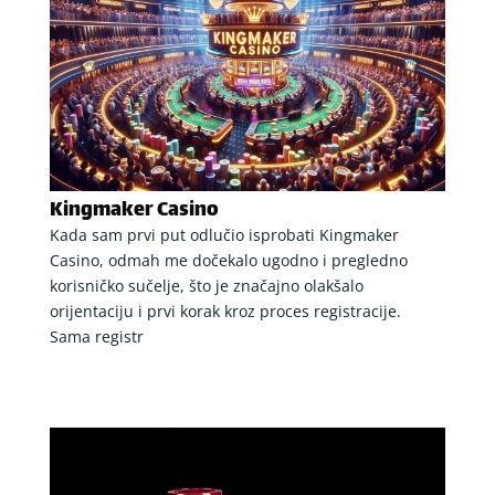
Kingmaker Casino
Kada sam prvi put odlučio isprobati Kingmaker
Casino, odmah me dočekalo ugodno i pregledno
korisničko sučelje, što je značajno olakšalo
orijentaciju i prvi korak kroz proces registracije.
Sama registr