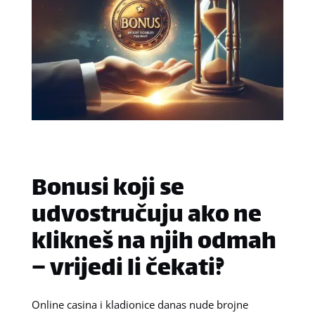
Bonusi koji se
udvostručuju ako ne
klikneš na njih odmah
– vrijedi li čekati?
Online casina i kladionice danas nude brojne