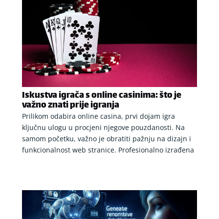
Iskustva igrača s online casinima: što je
važno znati prije igranja
Prilikom odabira online casina, prvi dojam igra
ključnu ulogu u procjeni njegove pouzdanosti. Na
samom početku, važno je obratiti pažnju na dizajn i
funkcionalnost web stranice. Profesionalno izrađena