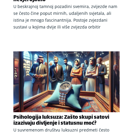
U beskrajnoj tamnoj pozadini svemira, zvijezde nam
se često čine poput mirnih, udaljenih svjetala, ali
istina je mnogo fascinantnija. Postoje zvjezdani
sustavi u kojima dvije ili više zvijezda orbitir
Psihologija luksuza: Zašto skupi satovi
izazivaju divljenje i statusnu moć?
U suvremenom društvu luksuzni predmeti često