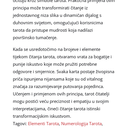
očituju kroz simbole tarota. Praktična primjena ovih
principa može transformirati čitanje iz
jednostavnog niza slika u dinamičan dijalog s
duhovnim svijetom, omogućujući korisnicima
tarota da pristupe mudrosti koja nadilazi
površinsko tumačenje.
Kada se usredotočimo na brojeve i elemente
tijekom čitanja tarota, otvaramo vrata za bogatije i
punije iskustvo koje može pružiti potrebne
odgovore i smjernice. Svaka karta postaje živopisna
priča ispunjena nijansama koje su od vitalnog
značaja za razumijevanje putovanja pojedinca.
Učenjem i primjenom ovih principa, tarot čitatelji
mogu postići veću preciznost i empatiju u svojim
interpretacijama, čineći čitanje tarota istinski
transformacijskim iskustvom.
Tagovi:
Elementi Tarota
,
Numerologija Tarota
,