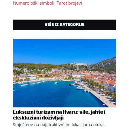
Numerološki simboli
,
Tarot brojevi
VIŠE IZ KATEGORIJE
Luksuzni turizam na Hvaru: vile, jahte i
ekskluzivni doživljaji
Smještene na najatraktivnijim lokacijama otoka,