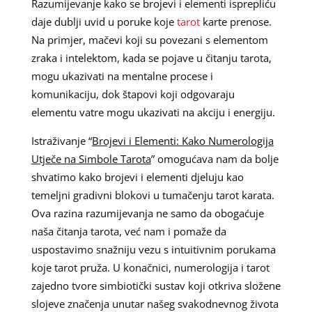
Razumijevanje kako se brojevi i elementi isprepliću
daje dublji uvid u poruke koje
tarot
karte prenose.
Na primjer, mačevi koji su povezani s elementom
zraka i intelektom, kada se pojave u čitanju tarota,
mogu ukazivati na mentalne procese i
komunikaciju, dok štapovi koji odgovaraju
elementu vatre mogu ukazivati na akciju i energiju.
Istraživanje “
Brojevi i Elementi: Kako Numerologija
Utječe na Simbole Tarota
” omogućava nam da bolje
shvatimo kako brojevi i elementi djeluju kao
temeljni gradivni blokovi u tumačenju tarot karata.
Ova razina razumijevanja ne samo da obogaćuje
naša čitanja tarota, već nam i pomaže da
uspostavimo snažniju vezu s intuitivnim porukama
koje tarot pruža. U konačnici, numerologija i tarot
zajedno tvore simbiotički sustav koji otkriva složene
slojeve značenja unutar našeg svakodnevnog života