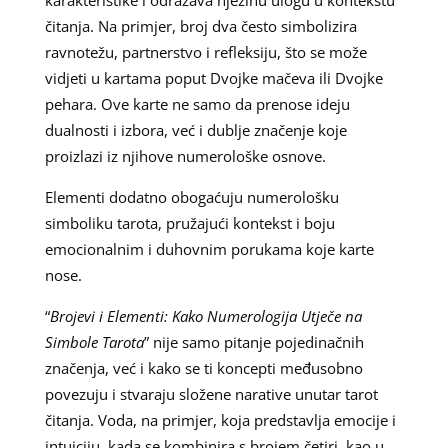
čitanja. Na primjer, broj dva često simbolizira
ravnotežu, partnerstvo i refleksiju, što se može
vidjeti u kartama poput Dvojke mačeva ili Dvojke
pehara. Ove karte ne samo da prenose ideju
dualnosti i izbora, već i dublje značenje koje
proizlazi iz njihove numerološke osnove.
Elementi dodatno obogaćuju numerološku
simboliku tarota, pružajući kontekst i boju
emocionalnim i duhovnim porukama koje karte
nose.
“
Brojevi i Elementi: Kako Numerologija Utječe na
Simbole Tarota
” nije samo pitanje pojedinačnih
značenja, već i kako se ti koncepti međusobno
povezuju i stvaraju složene narative unutar tarot
čitanja. Voda, na primjer, koja predstavlja emocije i
intuiciju, kada se kombinira s brojem četiri, kao u