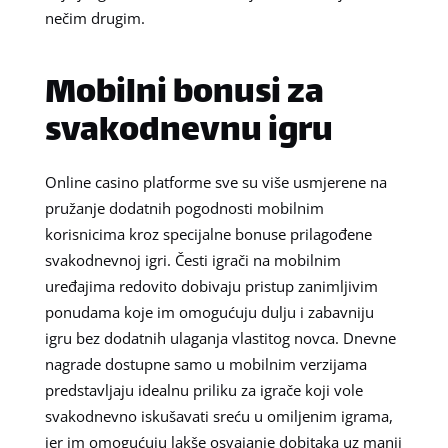
nečim drugim.
Mobilni bonusi za
svakodnevnu igru
Online casino platforme sve su više usmjerene na
pružanje dodatnih pogodnosti mobilnim
korisnicima kroz specijalne bonuse prilagođene
svakodnevnoj igri. Česti igrači na mobilnim
uređajima redovito dobivaju pristup zanimljivim
ponudama koje im omogućuju dulju i zabavniju
igru bez dodatnih ulaganja vlastitog novca. Dnevne
nagrade dostupne samo u mobilnim verzijama
predstavljaju idealnu priliku za igrače koji vole
svakodnevno iskušavati sreću u omiljenim igrama,
jer im omogućuju lakše osvajanje dobitaka uz manji