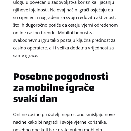
ulogu u povećanju zadovoljstva korisnika i jačanju
njihove lojalnosti. Na ovaj način igrači osjećaju da
su cijenjeni i nagrađeni za svoju redovitu aktivnost,
što ih dugoročno potiče da ostaju vjerni određenom
online casino brendu. Mobilni bonusi za
svakodnevnu igru tako postaju ključna prednost za
casino operatere, ali i velika dodatna vrijednost za
same igrače.
Posebne pogodnosti
za mobilne igrače
svaki dan
Online casino pružatelji neprestano smišljaju nove
načine kako bi nagradili svoje vjerne korisnike,
posebno one koji igre prate putem mobilnih