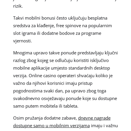
rizik.
Takvi mobilni bonusi često uključuju besplatna
sredstva za klađenje, free spinove na popularnim
slot igrama ili dodatne bodove za programe
vjernosti.
Mnogima upravo takve ponude predstavljaju ključni
razlog zbog kojeg se odlučuju koristiti isključivo
mobilne aplikacije umjesto standardnih desktop
verzija. Online casino operateri shvaćaju koliko je
važno da njihovi korisnici imaju pristup
pogodnostima svaki dan, pa upravo zbog toga
svakodnevno osvježavaju ponude koje su dostupne
samo putem mobitela ili tableta.
Osim pružanja dodatne zabave,
dnevne nagrade
dostupne samo u mobilnim verzijama
imaju i važnu