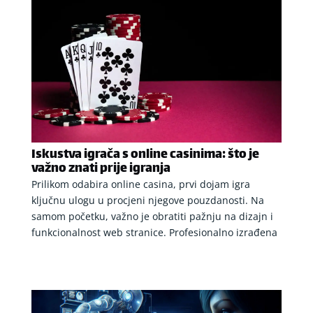
Iskustva igrača s online casinima: što je
važno znati prije igranja
Prilikom odabira online casina, prvi dojam igra
ključnu ulogu u procjeni njegove pouzdanosti. Na
samom početku, važno je obratiti pažnju na dizajn i
funkcionalnost web stranice. Profesionalno izrađena