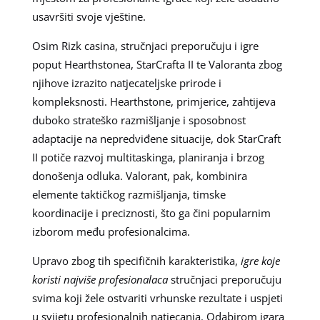
usavršiti svoje vještine.
Osim Rizk casina, stručnjaci preporučuju i igre
poput Hearthstonea, StarCrafta II te Valoranta zbog
njihove izrazito natjecateljske prirode i
kompleksnosti. Hearthstone, primjerice, zahtijeva
duboko strateško razmišljanje i sposobnost
adaptacije na nepredviđene situacije, dok StarCraft
II potiče razvoj multitaskinga, planiranja i brzog
donošenja odluka. Valorant, pak, kombinira
elemente taktičkog razmišljanja, timske
koordinacije i preciznosti, što ga čini popularnim
izborom među profesionalcima.
Upravo zbog tih specifičnih karakteristika,
igre koje
koristi najviše profesionalaca
stručnjaci preporučuju
svima koji žele ostvariti vrhunske rezultate i uspjeti
u svijetu profesionalnih natjecanja. Odabirom igara