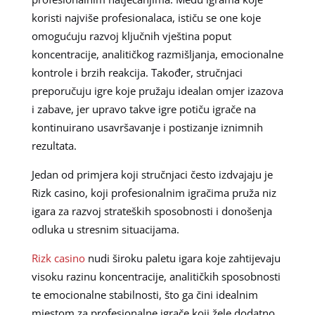
koristi najviše profesionalaca, ističu se one koje
omogućuju razvoj ključnih vještina poput
koncentracije, analitičkog razmišljanja, emocionalne
kontrole i brzih reakcija. Također, stručnjaci
preporučuju igre koje pružaju idealan omjer izazova
i zabave, jer upravo takve igre potiču igrače na
kontinuirano usavršavanje i postizanje iznimnih
rezultata.
Jedan od primjera koji stručnjaci često izdvajaju je
Rizk casino, koji profesionalnim igračima pruža niz
igara za razvoj strateških sposobnosti i donošenja
odluka u stresnim situacijama.
Rizk casino
nudi široku paletu igara koje zahtijevaju
visoku razinu koncentracije, analitičkih sposobnosti
te emocionalne stabilnosti, što ga čini idealnim
mjestom za profesionalne igrače koji žele dodatno