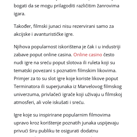
bogati da se mogu prilagoditi različitim žanrovima
igara.
Također, filmski junaci nisu rezervirani samo za
akcijske i avanturističke igre.
Njihova popularnost iskorištena je čak i u industriji
zabave poput online casina.
Online casino
često
nudi igre na sreću poput slotova ili ruleta koji su
tematski povezani s poznatim filmskim likovima.
Primjer za to su slot igre koje koriste likove poput
Terminatora ili superjunaka iz Marvelovog filmskog
univerzuma, privlačeći igrače koji uživaju u filmskoj
atmosferi, ali vole iskušati i sreću.
Igre koje su inspirirane popularnim filmovima
upravo kroz korištenje poznatih junaka uspijevaju
privući širu publiku te osigurati dodatnu