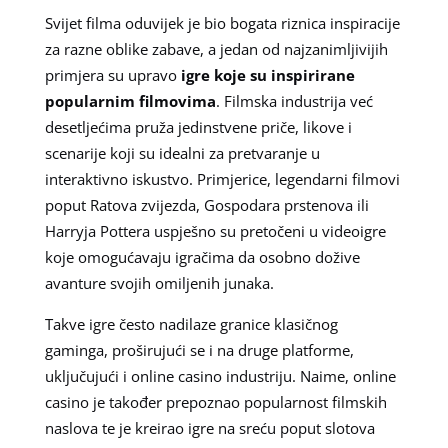
Svijet filma oduvijek je bio bogata riznica inspiracije
za razne oblike zabave, a jedan od najzanimljivijih
primjera su upravo
igre koje su inspirirane
popularnim filmovima
. Filmska industrija već
desetljećima pruža jedinstvene priče, likove i
scenarije koji su idealni za pretvaranje u
interaktivno iskustvo. Primjerice, legendarni filmovi
poput Ratova zvijezda, Gospodara prstenova ili
Harryja Pottera uspješno su pretočeni u videoigre
koje omogućavaju igračima da osobno dožive
avanture svojih omiljenih junaka.
Takve igre često nadilaze granice klasičnog
gaminga, proširujući se i na druge platforme,
uključujući i online casino industriju. Naime, online
casino je također prepoznao popularnost filmskih
naslova te je kreirao igre na sreću poput slotova