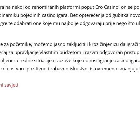
ara na nekoj od renomiranih platformi poput Cro Casino, on se po
 dinamiku pojedinih casino igara. Bez opterećenja od gubitka novca
ite igre te odabrati one koje mu najbolje odgovaraju prije nego što u
ne za početnike, možemo jasno zaključiti i kroz činjenicu da igrači
aj za upravljanje vlastitim budžetom i razviti odgovoran pristup 
mljeni za realne situacije i izazove koje donosi igranje casino igar
 da ostvare pozitivno i zabavno iskustvo, istovremeno smanjujući
ni savjeti