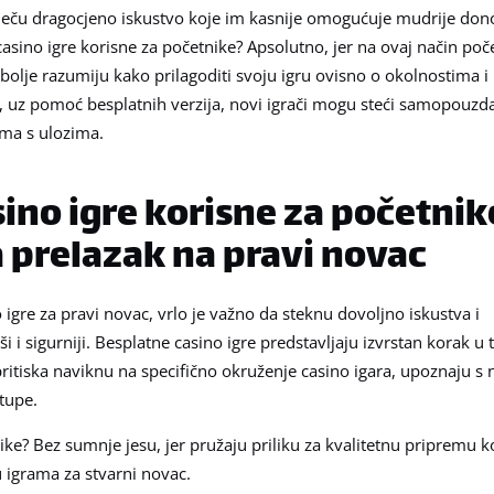
tječu dragocjeno iskustvo koje im kasnije omogućuje mudrije don
 casino igre korisne za početnike? Apsolutno, jer na ovaj način poče
 bolje razumiju kako prilagoditi svoju igru ovisno o okolnostima i
r, uz pomoć besplatnih verzija, novi igrači mogu steći samopouzd
ama s ulozima.
sino igre korisne za početnik
 prelazak na pravi novac
o igre za pravi novac, vrlo je važno da steknu dovoljno iskustva i
ši i sigurniji. Besplatne casino igre predstavljaju izvrstan korak u
ritiska naviknu na specifično okruženje casino igara, upoznaju s 
stupe.
nike? Bez sumnje jesu, jer pružaju priliku za kvalitetnu pripremu k
 igrama za stvarni novac.