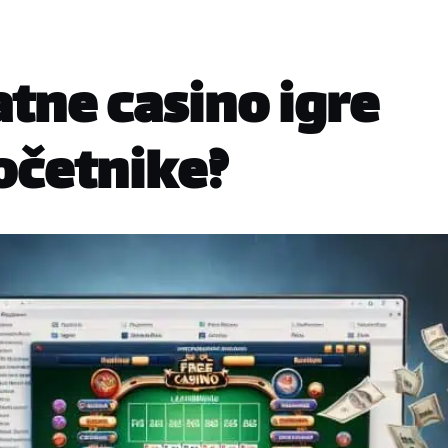
atne casino igre
očetnike?