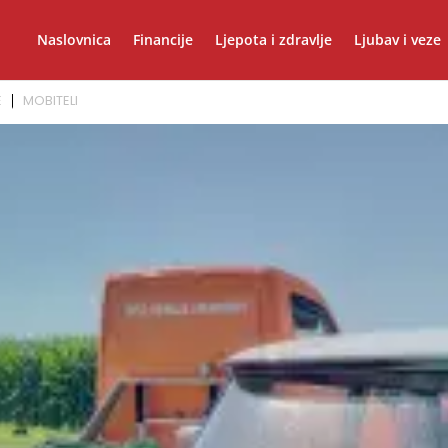
Naslovnica
Financije
Ljepota i zdravlje
Ljubav i veze