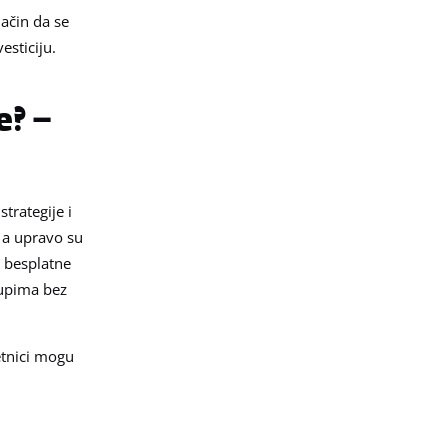
način da se
esticiju.
e? –
strategije i
, a upravo su
i besplatne
tupima bez
etnici mogu