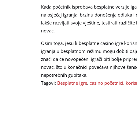
Kada početnik isprobava besplatne verzije ig
na osjećaj igranja, brzinu donošenja odluka i
lakše razvijati svoje vještine, testirati različ
novac.
Osim toga, jesu li besplatne casino igre koris
igranja u besplatnom režimu mogu dobiti osjeć
znači da će novopečeni igrači biti bolje pripre
novac, što u konačnici povećava njihove šanse
nepotrebnih gubitaka.
Tagovi:
Besplatne igre
,
casino početnici
,
koris