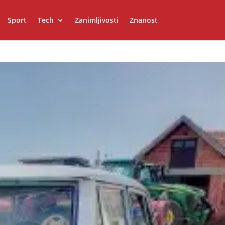
Sport
Tech
Zanimljivosti
Znanost