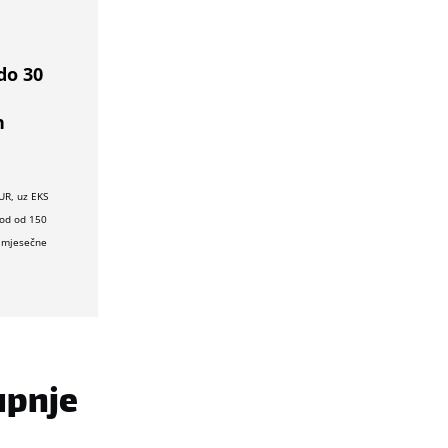
do 30
h
UR, uz EKS
iod od 150
s mjesečne
upnje