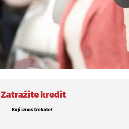
Zatražite kredit
Koji iznos trebate?