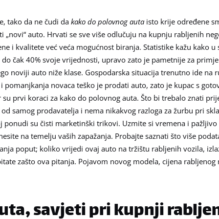
e, tako da ne čudi da
kako do polovnog auta
isto krije određene sm
ti „novi“ auto. Hrvati se sve više odlučuju na kupnju rabljenih ne
ne i kvalitete već veća mogućnost biranja. Statistike kažu kako 
e do čak 40% svoje vrijednosti, upravo zato je pametnije za primje
nego noviji auto niže klase. Gospodarska situacija trenutno ide na
 i pomanjkanja novaca teško je prodati auto, zato je kupac s goto
r su prvi koraci za kako do polovnog auta. Što bi trebalo znati pri
iji od samog prodavatelja i nema nikakvog razloga za žurbu pri skl
j ponudi su čisti marketinški trikovi. Uzmite si vremena i pažljivo
esite na temelju vaših zapažanja. Probajte saznati što više podat
anja poput; koliko vrijedi ovaj auto na tržištu rabljenih vozila, izla
tate zašto ova pitanja. Pojavom novog modela, cijena rabljenog 
ta, savjeti pri kupnji rablje