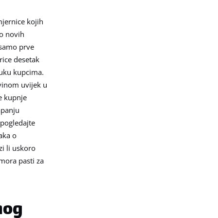
jernice kojih
go novih
u samo prve
rice desetak
 ruku kupcima.
vinom uvijek u
je kupnje
apanju
 pogledajte
aka o
zi li uskoro
mora pasti za
nog