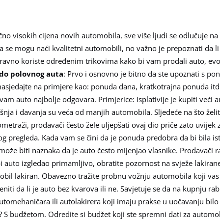
čno visokih cijena novih automobila, sve više ljudi se odlučuje n
a se mogu naći kvalitetni automobili, no važno je prepoznati da li 
aravno koriste određenim trikovima kako bi vam prodali auto, evo
do polovnog auta
: Prvo i osnovno je bitno da ste upoznati s p
nasjedajte na primjere kao: ponuda dana, kratkotrajna ponuda itd.
 vam auto najbolje odgovara. Primjerice: Isplativije je kupiti veći
šnja i davanja su veća od manjih automobila. Sljedeće na što želit
etraži, prodavači često žele uljepšati ovaj dio priče zato uvijek z
pregleda. Kada vam se čini da je ponuda predobra da bi bila istin
može biti naznaka da je auto često mijenjao vlasnike. Prodavači r
bi auto izgledao primamljivo, obratite pozornost na svježe lakiran
omobil lakiran. Obavezno tražite probnu vožnju automobila koji va
ti da li je auto bez kvarova ili ne. Savjetuje se da na kupnju ra
tomehaničara ili autolakirera koji imaju prakse u uočavanju bilo
 S budžetom. Odredite si budžet koji ste spremni dati za automob