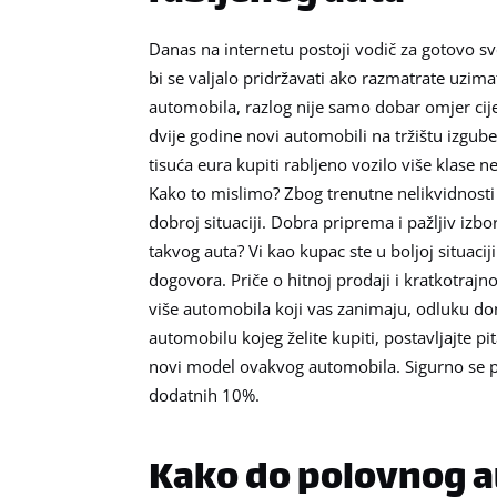
Danas na internetu postoji vodič za gotovo sv
bi se valjalo pridržavati ako razmatrate uzima
automobila, razlog nije samo dobar omjer cije
dvije godine novi automobili na tržištu izgub
tisuća eura kupiti rabljeno vozilo više klase 
Kako to mislimo? Zbog trenutne nelikvidnosti
dobroj situaciji. Dobra priprema i pažljiv izbo
takvog auta? Vi kao kupac ste u boljoj situac
dogovora. Priče o hitnoj prodaji i kratkotrajno
više automobila koji vas zanimaju, odluku don
automobilu kojeg želite kupiti, postavljajte pit
novi model ovakvog automobila. Sigurno se pi
dodatnih 10%.
Kako do polovnog au