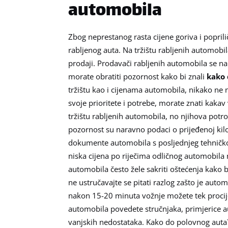
automobila
Zbog neprestanog rasta cijene goriva i poprili
rabljenog auta. Na tržištu rabljenih automobil
prodaji. Prodavači rabljenih automobila se n
morate obratiti pozornost kako bi znali
kako 
tržištu kao i cijenama automobila, nikako ne 
svoje prioritete i potrebe, morate znati kakav
tržištu rabljenih automobila, no njihova potro
pozornost su naravno podaci o prijeđenoj kilom
dokumente automobila s posljednjeg tehničkog 
niska cijena po riječima odličnog automobila 
automobila često žele sakriti oštećenja kako 
ne ustručavajte se pitati razlog zašto je aut
nakon 15-20 minuta vožnje možete tek procijeni
automobila povedete stručnjaka, primjerice au
vanjskih nedostataka. Kako do polovnog auta?