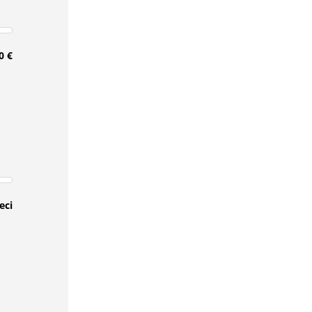
0 €
eci