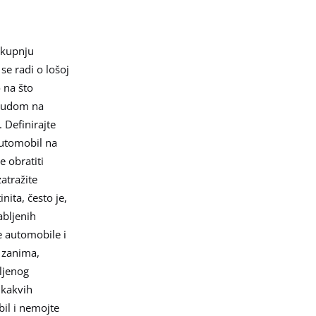
a kupnju
se radi o lošoj
 na što
onudom na
 Definirajte
 automobil na
e obratiti
atražite
ita, često je,
abljenih
e automobile i
s zanima,
bljenog
 kakvih
il i nemojte