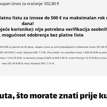
kupan iznos za vraćanje:
502,80 €
latnu listu za iznose do 500 € na maksimalan rok 
dana!
ojeće korisnike):
nije potrebna verifikacija osobni
mogućnost odobrenja bez platne liste
,00 EUR na period od 30 dana, ukupan iznos sa svim pripadajućim troškovima iznosi 301,68 E
301,68 EUR (1 rata). Najveća EKS: 7,15%, Plus kredit: Uz zatraženi iznos 1.000,00 EUR na per
znosi 1.016,70 EUR, uz kamatnu stopu 0,00% te EKS 6,96 %, iznos Premije 16,70 EUR te izno
rate 203,34 EUR (5 rata). Najveća EKS: 7,15 %
ta, što morate znati prije k