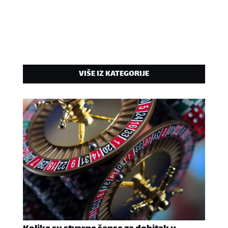
VIŠE IZ KATEGORIJE