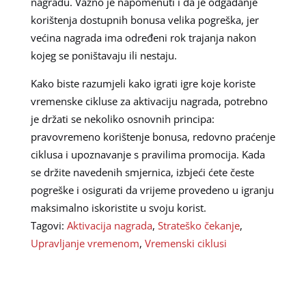
nagradu. Važno je napomenuti i da je odgađanje
korištenja dostupnih bonusa velika pogreška, jer
većina nagrada ima određeni rok trajanja nakon
kojeg se poništavaju ili nestaju.
Kako biste razumjeli kako igrati igre koje koriste
vremenske cikluse za aktivaciju nagrada, potrebno
je držati se nekoliko osnovnih principa:
pravovremeno korištenje bonusa, redovno praćenje
ciklusa i upoznavanje s pravilima promocija. Kada
se držite navedenih smjernica, izbjeći ćete česte
pogreške i osigurati da vrijeme provedeno u igranju
maksimalno iskoristite u svoju korist.
Tagovi:
Aktivacija nagrada
,
Strateško čekanje
,
Upravljanje vremenom
,
Vremenski ciklusi