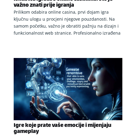
važno znati prije igranja
Prilikom odabira online casina, prvi dojam igra
ključnu ulogu u procjeni njegove pouzdanosti. Na
samom početku, važno je obratiti pažnju na dizajn i
funkcionalnost web stranice. Profesionalno izrađena
Igre koje prate vaše emocije i mijenjaju
gameplay