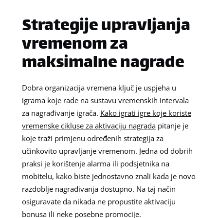
Strategije upravljanja
vremenom za
maksimalne nagrade
Dobra organizacija vremena ključ je uspjeha u
igrama koje rade na sustavu vremenskih intervala
za nagrađivanje igrača.
Kako igrati igre koje koriste
vremenske cikluse za aktivaciju nagrada
pitanje je
koje traži primjenu određenih strategija za
učinkovito upravljanje vremenom. Jedna od dobrih
praksi je korištenje alarma ili podsjetnika na
mobitelu, kako biste jednostavno znali kada je novo
razdoblje nagrađivanja dostupno. Na taj način
osiguravate da nikada ne propustite aktivaciju
bonusa ili neke posebne promocije.