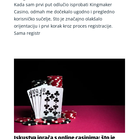
Kada sam prvi put odlučio isprobati Kingmaker
Casino, odmah me dočekalo ugodno i pregledno
korisničko sučelje, što je značajno olakšalo
orijentaciju i prvi korak kroz proces registracije.
Sama registr
Iskustva igrača s online casinima: što je