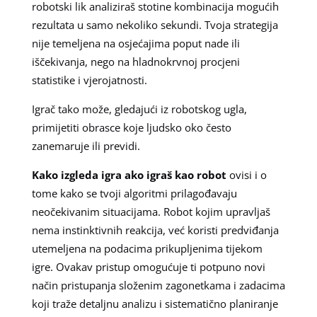
robotski lik analiziraš stotine kombinacija mogućih
rezultata u samo nekoliko sekundi. Tvoja strategija
nije temeljena na osjećajima poput nade ili
iščekivanja, nego na hladnokrvnoj procjeni
statistike i vjerojatnosti.
Igrač tako može, gledajući iz robotskog ugla,
primijetiti obrasce koje ljudsko oko često
zanemaruje ili previdi.
Kako izgleda igra ako igraš kao robot
ovisi i o
tome kako se tvoji algoritmi prilagođavaju
neočekivanim situacijama. Robot kojim upravljaš
nema instinktivnih reakcija, već koristi predviđanja
utemeljena na podacima prikupljenima tijekom
igre. Ovakav pristup omogućuje ti potpuno novi
način pristupanja složenim zagonetkama i zadacima
koji traže detaljnu analizu i sistematično planiranje