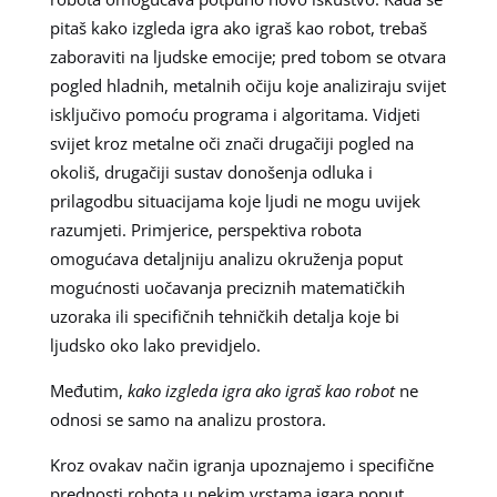
pitaš kako izgleda igra ako igraš kao robot, trebaš
zaboraviti na ljudske emocije; pred tobom se otvara
pogled hladnih, metalnih očiju koje analiziraju svijet
isključivo pomoću programa i algoritama. Vidjeti
svijet kroz metalne oči znači drugačiji pogled na
okoliš, drugačiji sustav donošenja odluka i
prilagodbu situacijama koje ljudi ne mogu uvijek
razumjeti. Primjerice, perspektiva robota
omogućava detaljniju analizu okruženja poput
mogućnosti uočavanja preciznih matematičkih
uzoraka ili specifičnih tehničkih detalja koje bi
ljudsko oko lako previdjelo.
Međutim,
kako izgleda igra ako igraš kao robot
ne
odnosi se samo na analizu prostora.
Kroz ovakav način igranja upoznajemo i specifične
prednosti robota u nekim vrstama igara poput