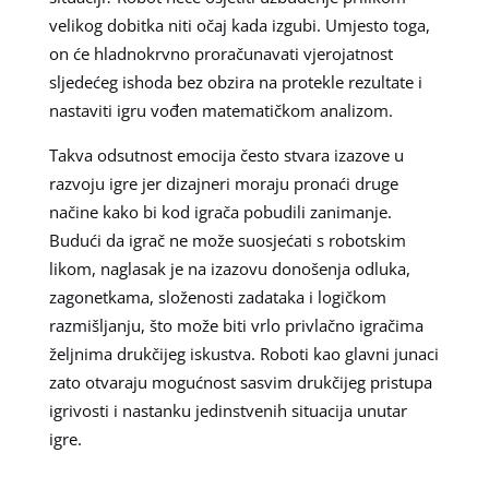
velikog dobitka niti očaj kada izgubi. Umjesto toga,
on će hladnokrvno proračunavati vjerojatnost
sljedećeg ishoda bez obzira na protekle rezultate i
nastaviti igru vođen matematičkom analizom.
Takva odsutnost emocija često stvara izazove u
razvoju igre jer dizajneri moraju pronaći druge
načine kako bi kod igrača pobudili zanimanje.
Budući da igrač ne može suosjećati s robotskim
likom, naglasak je na izazovu donošenja odluka,
zagonetkama, složenosti zadataka i logičkom
razmišljanju, što može biti vrlo privlačno igračima
željnima drukčijeg iskustva. Roboti kao glavni junaci
zato otvaraju mogućnost sasvim drukčijeg pristupa
igrivosti i nastanku jedinstvenih situacija unutar
igre.