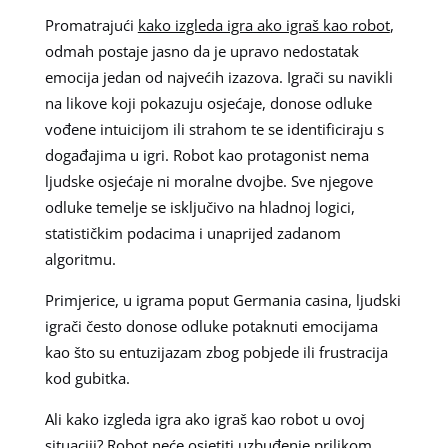
Promatrajući
kako izgleda igra ako igraš kao robot
,
odmah postaje jasno da je upravo nedostatak
emocija jedan od najvećih izazova. Igrači su navikli
na likove koji pokazuju osjećaje, donose odluke
vođene intuicijom ili strahom te se identificiraju s
događajima u igri. Robot kao protagonist nema
ljudske osjećaje ni moralne dvojbe. Sve njegove
odluke temelje se isključivo na hladnoj logici,
statističkim podacima i unaprijed zadanom
algoritmu.
Primjerice, u igrama poput Germania casina, ljudski
igrači često donose odluke potaknuti emocijama
kao što su entuzijazam zbog pobjede ili frustracija
kod gubitka.
Ali kako izgleda igra ako igraš kao robot u ovoj
situaciji? Robot neće osjetiti uzbuđenje prilikom