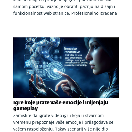
samom početku, važno je obratiti pažnju na dizajn i
funkcionalnost web stranice. Profesionalno izrađena
Igre koje prate vaše emocije i mijenjaju
gameplay
Zamislite da igrate video igru koja u stvarnom
vremenu prepoznaje vaše emocije i prilagođava se
vašem raspoloženju. Takav scenarij više nije dio