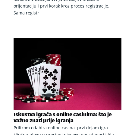
orijentaciju i prvi korak kroz proces registracije.
Sama registr
Iskustva igrača s online casinima: što je
važno znati prije igranja
Prilikom odabira online casina, prvi dojam igra
ključnu ulogu u procjeni njegove pouzdanosti. Na