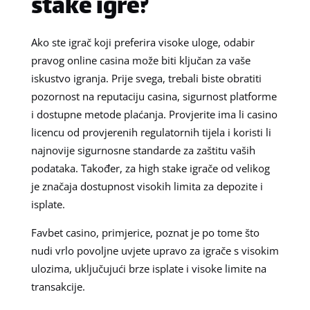
stake igre?
Ako ste igrač koji preferira visoke uloge, odabir
pravog online casina može biti ključan za vaše
iskustvo igranja. Prije svega, trebali biste obratiti
pozornost na reputaciju casina, sigurnost platforme
i dostupne metode plaćanja. Provjerite ima li casino
licencu od provjerenih regulatornih tijela i koristi li
najnovije sigurnosne standarde za zaštitu vaših
podataka. Također, za high stake igrače od velikog
je značaja dostupnost visokih limita za depozite i
isplate.
Favbet casino, primjerice, poznat je po tome što
nudi vrlo povoljne uvjete upravo za igrače s visokim
ulozima, uključujući brze isplate i visoke limite na
transakcije.