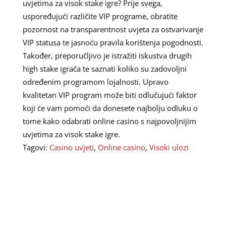
uvjetima za visok stake igre? Prije svega,
uspoređujući različite VIP programe, obratite
pozornost na transparentnost uvjeta za ostvarivanje
VIP statusa te jasnoću pravila korištenja pogodnosti.
Također, preporučljivo je istražiti iskustva drugih
high stake igrača te saznati koliko su zadovoljni
određenim programom lojalnosti. Upravo
kvalitetan VIP program može biti odlučujući faktor
koji će vam pomoći da donesete najbolju odluku o
tome kako odabrati online casino s najpovoljnijim
uvjetima za visok stake igre.
Tagovi:
Casino uvjeti
,
Online casino
,
Visoki ulozi