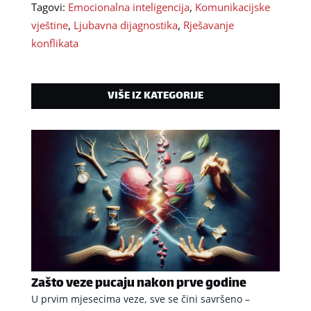
Tagovi:
Emocionalna inteligencija
,
Komunikacijske
vještine
,
Ljubavna dijagnostika
,
Rješavanje
konflikata
VIŠE IZ KATEGORIJE
Zašto veze pucaju nakon prve godine
U prvim mjesecima veze, sve se čini savršeno –