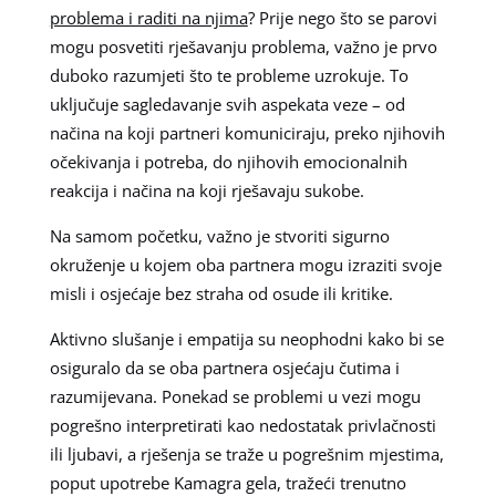
problema i raditi na njima
? Prije nego što se parovi
mogu posvetiti rješavanju problema, važno je prvo
duboko razumjeti što te probleme uzrokuje. To
uključuje sagledavanje svih aspekata veze – od
načina na koji partneri komuniciraju, preko njihovih
očekivanja i potreba, do njihovih emocionalnih
reakcija i načina na koji rješavaju sukobe.
Na samom početku, važno je stvoriti sigurno
okruženje u kojem oba partnera mogu izraziti svoje
misli i osjećaje bez straha od osude ili kritike.
Aktivno slušanje i empatija su neophodni kako bi se
osiguralo da se oba partnera osjećaju čutima i
razumijevana. Ponekad se problemi u vezi mogu
pogrešno interpretirati kao nedostatak privlačnosti
ili ljubavi, a rješenja se traže u pogrešnim mjestima,
poput upotrebe Kamagra gela, tražeći trenutno