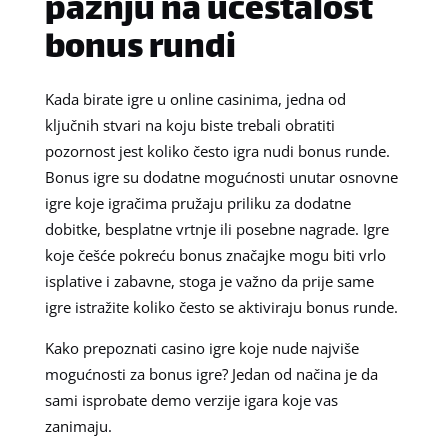
pažnju na učestalost
bonus rundi
Kada birate igre u online casinima, jedna od
ključnih stvari na koju biste trebali obratiti
pozornost jest koliko često igra nudi bonus runde.
Bonus igre su dodatne mogućnosti unutar osnovne
igre koje igračima pružaju priliku za dodatne
dobitke, besplatne vrtnje ili posebne nagrade. Igre
koje češće pokreću bonus značajke mogu biti vrlo
isplative i zabavne, stoga je važno da prije same
igre istražite koliko često se aktiviraju bonus runde.
Kako prepoznati casino igre koje nude najviše
mogućnosti za bonus igre? Jedan od načina je da
sami isprobate demo verzije igara koje vas
zanimaju.