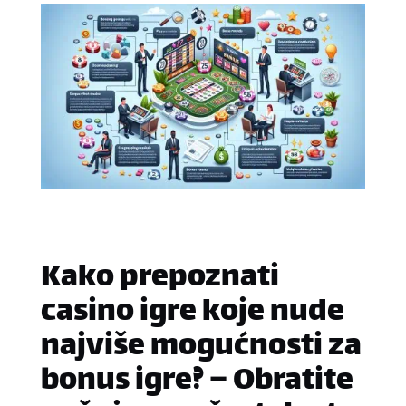
Kako prepoznati
casino igre koje nude
najviše mogućnosti za
bonus igre? – Obratite