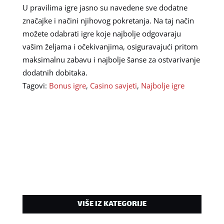
U pravilima igre jasno su navedene sve dodatne
značajke i načini njihovog pokretanja. Na taj način
možete odabrati igre koje najbolje odgovaraju
vašim željama i očekivanjima, osiguravajući pritom
maksimalnu zabavu i najbolje šanse za ostvarivanje
dodatnih dobitaka.
Tagovi:
Bonus igre
,
Casino savjeti
,
Najbolje igre
VIŠE IZ KATEGORIJE