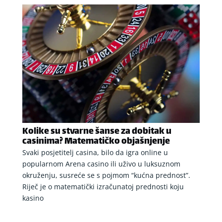
Kolike su stvarne šanse za dobitak u
casinima? Matematičko objašnjenje
Svaki posjetitelj casina, bilo da igra online u
popularnom Arena casino ili uživo u luksuznom
okruženju, susreće se s pojmom “kućna prednost”.
Riječ je o matematički izračunatoj prednosti koju
kasino