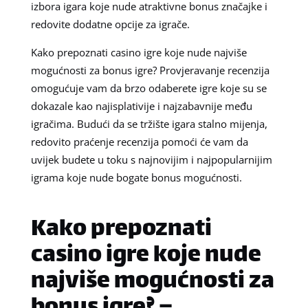
izbora igara koje nude atraktivne bonus značajke i
redovite dodatne opcije za igrače.
Kako prepoznati casino igre koje nude najviše
mogućnosti za bonus igre? Provjeravanje recenzija
omogućuje vam da brzo odaberete igre koje su se
dokazale kao najisplativije i najzabavnije među
igračima. Budući da se tržište igara stalno mijenja,
redovito praćenje recenzija pomoći će vam da
uvijek budete u toku s najnovijim i najpopularnijim
igrama koje nude bogate bonus mogućnosti.
Kako prepoznati
casino igre koje nude
najviše mogućnosti za