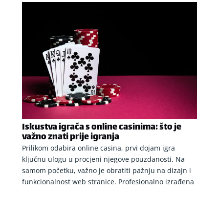
Iskustva igrača s online casinima: što je
važno znati prije igranja
Prilikom odabira online casina, prvi dojam igra
ključnu ulogu u procjeni njegove pouzdanosti. Na
samom početku, važno je obratiti pažnju na dizajn i
funkcionalnost web stranice. Profesionalno izrađena