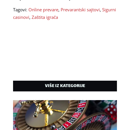
Tagovi:
Online prevare
,
Prevarantski sajtovi
,
Sigurni
casinovi
,
Zaštita igrača
VIŠE IZ KATEGORIJE