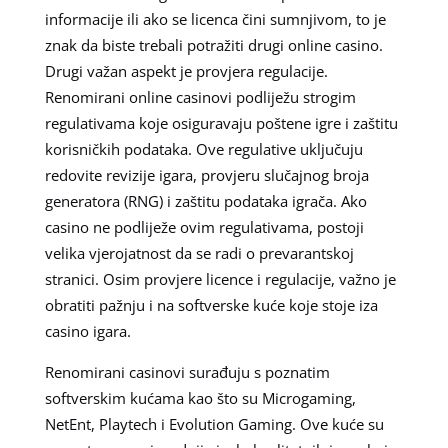
informacije ili ako se licenca čini sumnjivom, to je
znak da biste trebali potražiti drugi online casino.
Drugi važan aspekt je provjera regulacije.
Renomirani online casinovi podliježu strogim
regulativama koje osiguravaju poštene igre i zaštitu
korisničkih podataka. Ove regulative uključuju
redovite revizije igara, provjeru slučajnog broja
generatora (RNG) i zaštitu podataka igrača. Ako
casino ne podliježe ovim regulativama, postoji
velika vjerojatnost da se radi o prevarantskoj
stranici. Osim provjere licence i regulacije, važno je
obratiti pažnju i na softverske kuće koje stoje iza
casino igara.
Renomirani casinovi surađuju s poznatim
softverskim kućama kao što su Microgaming,
NetEnt, Playtech i Evolution Gaming. Ove kuće su