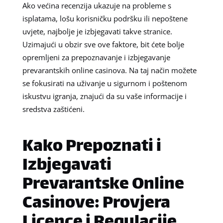
Ako većina recenzija ukazuje na probleme s
isplatama, lošu korisničku podršku ili nepoštene
uvjete, najbolje je izbjegavati takve stranice.
Uzimajući u obzir sve ove faktore, bit ćete bolje
opremljeni za prepoznavanje i izbjegavanje
prevarantskih online casinova. Na taj način možete
se fokusirati na uživanje u sigurnom i poštenom
iskustvu igranja, znajući da su vaše informacije i
sredstva zaštićeni.
Kako Prepoznati i
Izbjegavati
Prevarantske Online
Casinove: Provjera
Licence i Regulacije