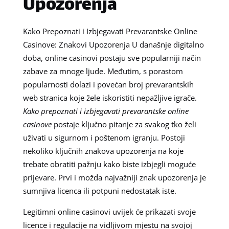
Upozorenja
Kako Prepoznati i Izbjegavati Prevarantske Online
Casinove: Znakovi Upozorenja U današnje digitalno
doba, online casinovi postaju sve popularniji način
zabave za mnoge ljude. Međutim, s porastom
popularnosti dolazi i povećan broj prevarantskih
web stranica koje žele iskoristiti nepažljive igrače.
Kako prepoznati i izbjegavati prevarantske online
casinove
postaje ključno pitanje za svakog tko želi
uživati u sigurnom i poštenom igranju. Postoji
nekoliko ključnih znakova upozorenja na koje
trebate obratiti pažnju kako biste izbjegli moguće
prijevare. Prvi i možda najvažniji znak upozorenja je
sumnjiva licenca ili potpuni nedostatak iste.
Legitimni online casinovi uvijek će prikazati svoje
licence i regulacije na vidljivom mjestu na svojoj