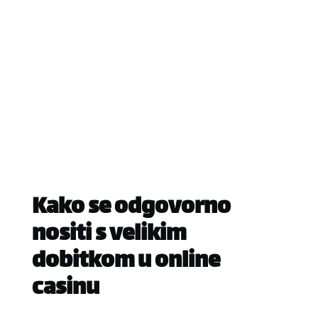
Kako se odgovorno
nositi s velikim
dobitkom u online
casinu