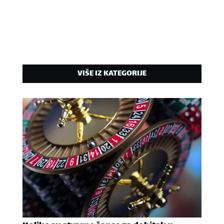
VIŠE IZ KATEGORIJE