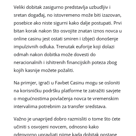
Veliki dobitak zasigurno predstavlja uzbudljiv i
sretan događaj, no istovremeno može biti izazovan,
posebice ako niste sigurni kako dalje postupati. Prvi
bitan korak nakon što osvojite znatan iznos novca u
online casinu jest ostati smiren i izbjeći donošenje
impulzivnih odluka. Trenutak euforije koji dolazi
odmah nakon dobitka može dovesti do
neracionalnih i ishitrenih financijskih poteza zbog
kojih kasnije možete požaliti.
Na primjer, igrači u Favbet Casinu mogu se osloniti
na korisničku podršku platforme te zatražiti savjete
o mogućnostima povlačenja novca te vremenskim
intervalima potrebnim za transfer sredstava.
Važno je unaprijed dobro razmisliti o tome što ćete
učiniti s osvojeni novcem, odnosno kako
odgovorno upravljati njime kada dobitak postane