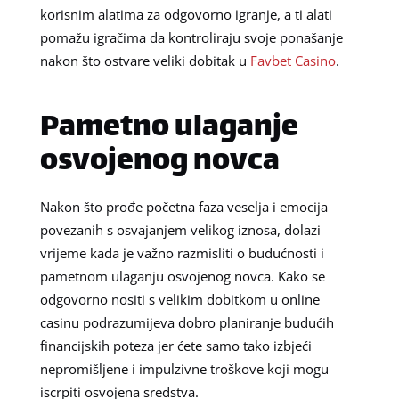
korisnim alatima za odgovorno igranje, a ti alati
pomažu igračima da kontroliraju svoje ponašanje
nakon što ostvare veliki dobitak u
Favbet Casino
.
Pametno ulaganje
osvojenog novca
Nakon što prođe početna faza veselja i emocija
povezanih s osvajanjem velikog iznosa, dolazi
vrijeme kada je važno razmisliti o budućnosti i
pametnom ulaganju osvojenog novca. Kako se
odgovorno nositi s velikim dobitkom u online
casinu podrazumijeva dobro planiranje budućih
financijskih poteza jer ćete samo tako izbjeći
nepromišljene i impulzivne troškove koji mogu
iscrpiti osvojena sredstva.