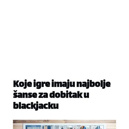
Koje igre imaju najbolje
šanse za dobitak u
blackjacku