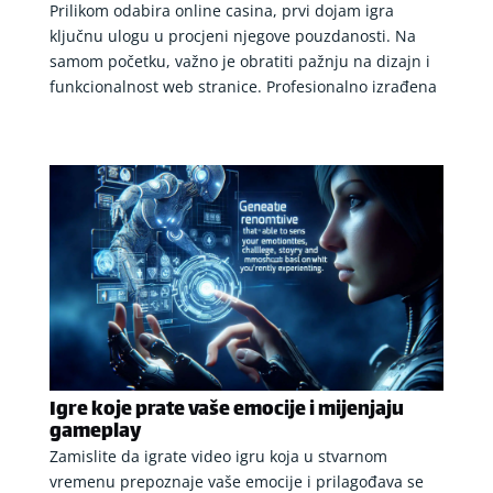
Prilikom odabira online casina, prvi dojam igra
ključnu ulogu u procjeni njegove pouzdanosti. Na
samom početku, važno je obratiti pažnju na dizajn i
funkcionalnost web stranice. Profesionalno izrađena
Igre koje prate vaše emocije i mijenjaju
gameplay
Zamislite da igrate video igru koja u stvarnom
vremenu prepoznaje vaše emocije i prilagođava se