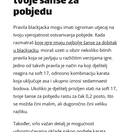
tvoje šanse za
pobjedu
Pravila blackjacka mogu imati ogroman utjecaj na
tvoju vjerojatnost ostvarivanja pobjede. Kada
razmatraš
koje igre imaju najbolje šanse za dobitak
u blackjacku
, moraš uzeti u obzir nekoliko bitnih
pravila koja se javljaju u različitim verzijama igre.
Jedno od takvih pravila je način na koji djelitelj
reagira na soft 17, odnosno kombinaciju karata
koja uključuje asa i ukupno iznosi sedamnaest
bodova. Ukoliko je djelitelj prisiljen stati na soft 17,
tvoje šanse za pobjedu rastu za čak 0,2 posto, što
se možda čini malim, ali dugoročno čini veliku
razliku.
Također, vrlo važan detalj je mogućnost
udvostručavanja oklade nakon podjele karata.