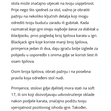
stola može značajno utjecati na tvoju uspješnost.
Prije nego što sjedneš za stol, važno je obratiti
pažnju na nekoliko ključnih detalja koji mogu
odrediti tvoju buduću zaradu ili gubitak. Kada
razmatraš
koje igre imaju najbolje šanse za dobitak u
blackjacku
, prvo pogledaj broj špilova karata u igri.
Blackjack igre koje koriste manji broj špilova,
primjerice jedan ili dva, daju igraču bolje izglede za
pobjedu u usporedbi s onima gdje se koristi šest ili
osam špilova.
Osim broja špilova, obrati pažnju i na posebna
pravila koja određeni stol nudi.
Primjerice, stolovi gdje djelitelj mora stati na soft
17, ili oni koji dozvoljavaju udvostručenje oklade
nakon podjele karata, značajno podižu tvoju
vjerojatnost pozitivnog ishoda igre. Također,