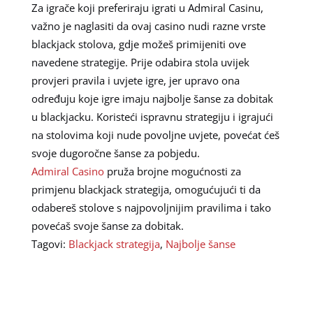
Za igrače koji preferiraju igrati u Admiral Casinu,
važno je naglasiti da ovaj casino nudi razne vrste
blackjack stolova, gdje možeš primijeniti ove
navedene strategije. Prije odabira stola uvijek
provjeri pravila i uvjete igre, jer upravo ona
određuju koje igre imaju najbolje šanse za dobitak
u blackjacku. Koristeći ispravnu strategiju i igrajući
na stolovima koji nude povoljne uvjete, povećat ćeš
svoje dugoročne šanse za pobjedu.
Admiral Casino
pruža brojne mogućnosti za
primjenu blackjack strategija, omogućujući ti da
odabereš stolove s najpovoljnijim pravilima i tako
povećaš svoje šanse za dobitak.
Tagovi:
Blackjack strategija
,
Najbolje šanse