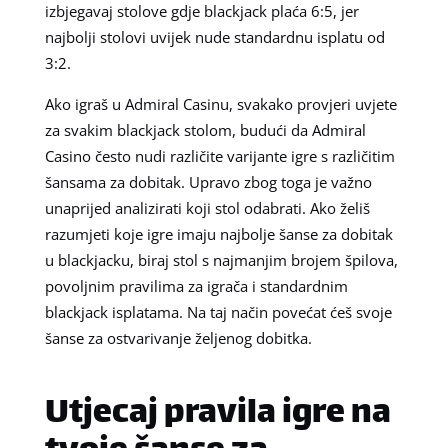
izbjegavaj stolove gdje blackjack plaća 6:5, jer
najbolji stolovi uvijek nude standardnu isplatu od
3:2.
Ako igraš u Admiral Casinu, svakako provjeri uvjete
za svakim blackjack stolom, budući da Admiral
Casino često nudi različite varijante igre s različitim
šansama za dobitak. Upravo zbog toga je važno
unaprijed analizirati koji stol odabrati. Ako želiš
razumjeti koje igre imaju najbolje šanse za dobitak
u blackjacku, biraj stol s najmanjim brojem špilova,
povoljnim pravilima za igrača i standardnim
blackjack isplatama. Na taj način povećat ćeš svoje
šanse za ostvarivanje željenog dobitka.
Utjecaj pravila igre na