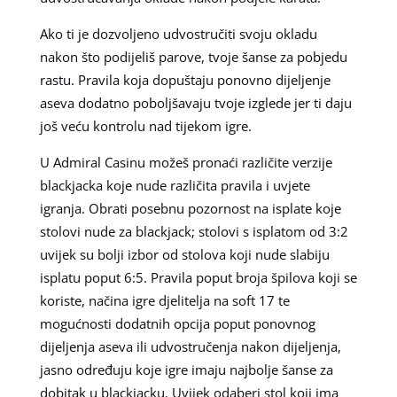
Ako ti je dozvoljeno udvostručiti svoju okladu
nakon što podijeliš parove, tvoje šanse za pobjedu
rastu. Pravila koja dopuštaju ponovno dijeljenje
aseva dodatno poboljšavaju tvoje izglede jer ti daju
još veću kontrolu nad tijekom igre.
U Admiral Casinu možeš pronaći različite verzije
blackjacka koje nude različita pravila i uvjete
igranja. Obrati posebnu pozornost na isplate koje
stolovi nude za blackjack; stolovi s isplatom od 3:2
uvijek su bolji izbor od stolova koji nude slabiju
isplatu poput 6:5. Pravila poput broja špilova koji se
koriste, načina igre djelitelja na soft 17 te
mogućnosti dodatnih opcija poput ponovnog
dijeljenja aseva ili udvostručenja nakon dijeljenja,
jasno određuju koje igre imaju najbolje šanse za
dobitak u blackjacku. Uvijek odaberi stol koji ima