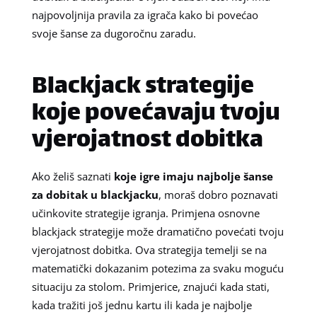
najpovoljnija pravila za igrača kako bi povećao
svoje šanse za dugoročnu zaradu.
Blackjack strategije
koje povećavaju tvoju
vjerojatnost dobitka
Ako želiš saznati
koje igre imaju najbolje šanse
za dobitak u blackjacku
, moraš dobro poznavati
učinkovite strategije igranja. Primjena osnovne
blackjack strategije može dramatično povećati tvoju
vjerojatnost dobitka. Ova strategija temelji se na
matematički dokazanim potezima za svaku moguću
situaciju za stolom. Primjerice, znajući kada stati,
kada tražiti još jednu kartu ili kada je najbolje