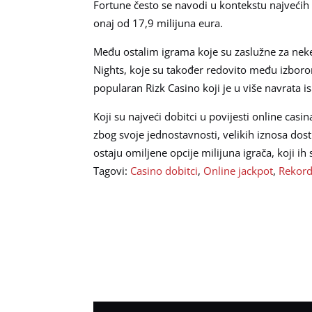
Fortune često se navodi u kontekstu najvećih
onaj od 17,9 milijuna eura.
Među ostalim igrama koje su zaslužne za neke
Nights, koje su također redovito među izborom
popularan Rizk Casino koji je u više navrata i
Koji su najveći dobitci u povijesti online cas
zbog svoje jednostavnosti, velikih iznosa dost
ostaju omiljene opcije milijuna igrača, koji ih
Tagovi:
Casino dobitci
,
Online jackpot
,
Rekord