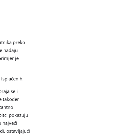
bitnika preko
se nadaju
rimjer je
 isplaćenih.
raja se i
je također
stantno
bitci pokazuju
u najveći
i, ostavljajući