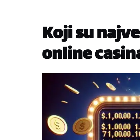
Koji su najve
online casin