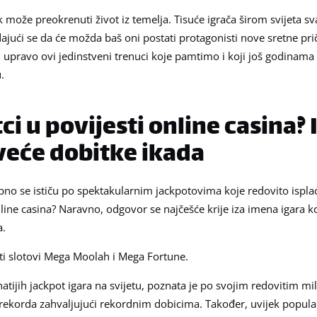
 može preokrenuti život iz temelja. Tisuće igrača širom svijeta 
ajući se da će možda baš oni postati protagonisti nove sretne prič
su upravo ovi jedinstveni trenuci koje pamtimo i koji još godinama 
.
ci u povijesti online casina? 
jveće dobitke ikada
ebno se ističu po spektakularnim jackpotovima koje redovito isplać
online casina? Naravno, odgovor se najčešće krije iza imena igara k
a.
 slotovi Mega Moolah i Mega Fortune.
tijih jackpot igara na svijetu, poznata je po svojim redovitim mi
 rekorda zahvaljujući rekordnim dobicima. Također, uvijek popula