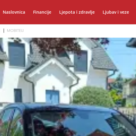
Naslovnica
Financije
Ljepota i zdravlje
Ljubav i veze