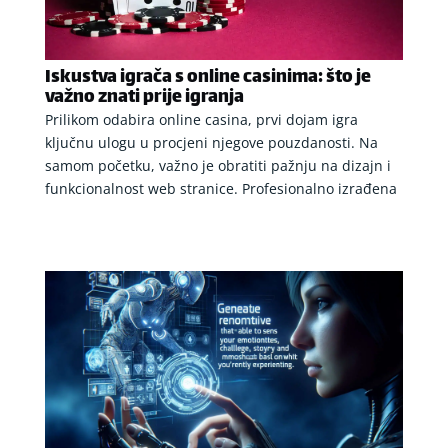
Iskustva igrača s online casinima: što je
važno znati prije igranja
Prilikom odabira online casina, prvi dojam igra
ključnu ulogu u procjeni njegove pouzdanosti. Na
samom početku, važno je obratiti pažnju na dizajn i
funkcionalnost web stranice. Profesionalno izrađena