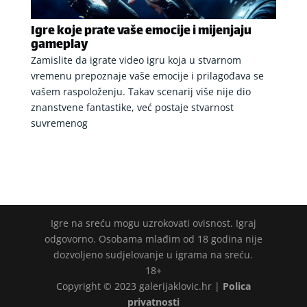
Igre koje prate vaše emocije i mijenjaju
gameplay
Zamislite da igrate video igru koja u stvarnom
vremenu prepoznaje vaše emocije i prilagođava se
vašem raspoloženju. Takav scenarij više nije dio
znanstvene fantastike, već postaje stvarnost
suvremenog
Igre na sreću mogu uzrokovati ovisnost. Igraj
odgovorno. Osobama mlađim od 18 godina nije
dozvoljeno sudjelovanje u igrama na sreću.
18+
Copyright © 2023 galerijaklovic.hr |
Polica
privatnosti