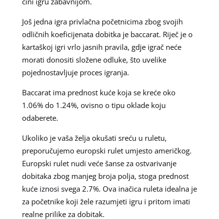
čini igru zabavnijom.
Još jedna igra privlačna početnicima zbog svojih
odličnih koeficijenata dobitka je baccarat. Riječ je o
kartaškoj igri vrlo jasnih pravila, gdje igrač neće
morati donositi složene odluke, što uvelike
pojednostavljuje proces igranja.
Baccarat ima prednost kuće koja se kreće oko
1.06% do 1.24%, ovisno o tipu oklade koju
odaberete.
Ukoliko je vaša želja okušati sreću u ruletu,
preporučujemo europski rulet umjesto američkog.
Europski rulet nudi veće šanse za ostvarivanje
dobitaka zbog manjeg broja polja, stoga prednost
kuće iznosi svega 2.7%. Ova inačica ruleta idealna je
za početnike koji žele razumjeti igru i pritom imati
realne prilike za dobitak.