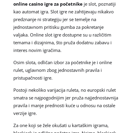
online casino igre za početnike
je slot, poznatiji
kao automat igra. Slot igre ne zahtijevaju nikakvo
predznanje ni strategiju jer se temelje na
jednostavnom pritisku gumba za pokretanje
valjaka. Online slot igre dostupne su u različitim
temama i dizajnima, što pruža dodatnu zabavu i
interes novim igračima.
Osim slota, odličan izbor za početnike je i online
rulet, uglavnom zbog jednostavnih pravila i
pristupačnosti igre.
Postoji nekoliko varijacija ruleta, no europski rulet
smatra se najpogodnijim jer pruža najjednostavnija
pravila i manje prednosti kuće u odnosu na ostale
verzije igre.
Za one koji se žele okušati u kartaškim igrama,
blackjack je odlična početna igra. Naime, blackjack