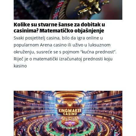
Kolike su stvarne šanse za dobitak u
casinima? Matematičko objašnjenje
Svaki posjetitelj casina, bilo da igra online u
popularnom Arena casino ili uživo u luksuznom
okruženju, susreće se s pojmom “kućna prednost”.
Riječ je o matematički izračunatoj prednosti koju
kasino