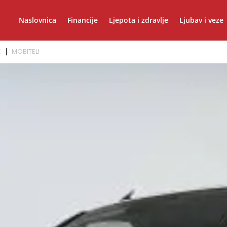
Naslovnica
Financije
Ljepota i zdravlje
Ljubav i veze