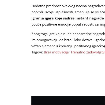
Dodatna prednost ovakvog načina nagrađivanja 
potvrdu svoje uspješnosti, smanjuje se osjeća
igranja igara koje sadrže instant nagrade
potiče pozitivne emocije poput radosti, samo
Zbog toga igre koje nude neposredne nagrade p
im omogućavaju da brzo i lako dožive ugodno i
važan element u kreiranju pozitivnog igračkog
Tagovi:
Brza motivacija
,
Trenutno zadovoljst