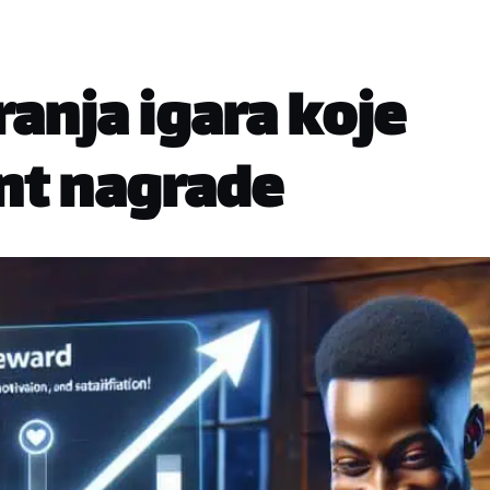
ranja igara koje
nt nagrade