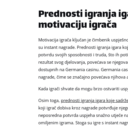
Prednosti igranja i
motivaciju igrača
Motivacija igrača ključan je čimbenik uspješno
su instant nagrade. Prednosti igranja igara ko
potvrdu svojih sposobnosti i truda, što ih po
rezultat svog djelovanja, povećava se njegov
dostupnih na Germania casinu. Germania casi
nagrade, čime se značajno povećava njihova a
Kada igrači shvate da mogu brzo ostvariti usp
Osim toga,
prednosti igranja igara koje sadrž
koji igrač dobiva kroz nagrade potvrđuje njeg
neposredna potvrda uspjeha snažno utječe na
omiljenim igrama. Stoga su igre s instant na