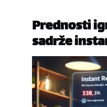
Prednosti ig
sadrže insta