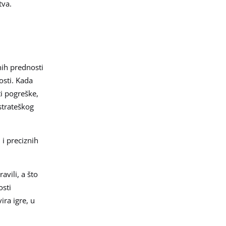
tva.
nih prednosti
osti. Kada
ti pogreške,
 strateškog
 i preciznih
vili, a što
osti
ira igre, u