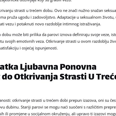
tkrivanju strasti u trećem dobu. Ovo ne znači nužno snažan seksua
nerima pruža ugodu i zadovoljstvo. Adaptacije u seksualnom životu,
ti vezu i potaknuti novo razdoblje intimnog istraživanja.
obu može biti prilika da parovi iznova definiraju svoje veze, is
etu svojih emotivnih veza. Otkrivanje strasti u ovom razdoblju živ
isfakciju i osjećaj ispunjenosti.
 Slatka Ljubavna Ponovna
do Otkrivanja Strasti U Tre
nosti: otkrivanje strasti u trećem dobi prepun izazova, oni su če
vu dubinu. Stariji parovi se mogu naći suočeni s različitim prepr
nih ili promjene u socijalnom okruženju, ali upravo ti izazovi mog