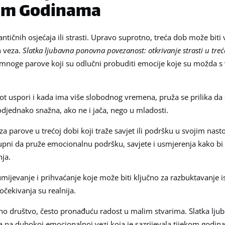
nim Godinama
ntičnih osjećaja ili strasti. Upravo suprotno, treća dob može biti
h veza.
Slatka ljubavna ponovna povezanost: otkrivanje strasti u tre
 mnoge parove koji su odlučni probuditi emocije koje su možda
ot uspori i kada ima više slobodnog vremena, pruža se prilika d
djednako snažna, ako ne i jača, nego u mladosti.
za parove u trećoj dobi koji traže savjet ili podršku u svojim nas
tupni da pruže emocionalnu podršku, savjete i usmjerenja kako bi
ja.
ijevanje i prihvaćanje koje može biti ključno za razbuktavanje is
 očekivanja su realnija.
bno društvo, često pronađuću radost u malim stvarima. Slatka lj
 na dubokoj emocionalnoj vezi koja je sazrijevala tijekom godin