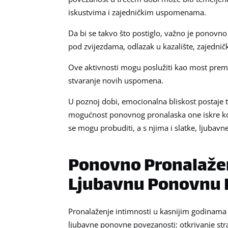
iskustvima i zajedničkim uspomenama.
Da bi se takvo što postiglo, važno je ponovno o
pod zvijezdama, odlazak u kazalište, zajednič
Ove aktivnosti mogu poslužiti kao most prema 
stvaranje novih uspomena.
U poznoj dobi, emocionalna bliskost postaje 
mogućnost ponovnog pronalaska one iskre koja
se mogu probuditi, a s njima i slatke, ljubavn
Ponovno Pronalaženj
Ljubavnu Ponovnu 
Pronalaženje intimnosti u kasnijim godinama ž
ljubavne ponovne povezanosti: otkrivanje stras