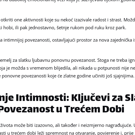
tkriti one aktivnosti koje su nekoć izazivale radost i strast. Možd
ki hobi, ili pak jednostavno, šetnje rukom pod ruku kroz park.
intimnijoj povezanosti, ostavljajući prostor za nova zajednička i
temelj za slatku ljubavnu ponovnu povezanost. Stoga ne treba igno
 je možda s vremenom blijedila, ali nikada u potpunosti nije ne
e ponovne povezanosti koje će zlatne godine učiniti još sjajnijima.
e Intimnosti: Ključevi za S
Povezanost u Trećem Dobi
ivota može biti izazovno, ali također i neizmjerno nagrađujuće. 
ti u trećem dobi leži spremnost na otvaranje, povjerenje i, prije