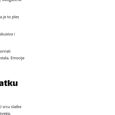
a je to ples
skustva i
rirati
stala. Emocije
latku
U srcu slatke
 svega,