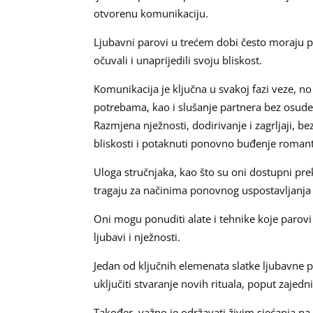
otvorenu komunikaciju.
Ljubavni parovi u trećem dobi često moraju p
očuvali i unaprijedili svoju bliskost.
Komunikacija je ključna u svakoj fazi veze, n
potrebama, kao i slušanje partnera bez osud
Razmjena nježnosti, dodirivanje i zagrljaji, b
bliskosti i potaknuti ponovno buđenje romanti
Uloga stručnjaka, kao što su oni dostupni pr
tragaju za načinima ponovnog uspostavljanja 
Oni mogu ponuditi alate i tehnike koje parovi
ljubavi i nježnosti.
Jedan od ključnih elemenata slatke ljubavne
uključiti stvaranje novih rituala, poput zajed
Također, važno je održavati živim sjećanja na z