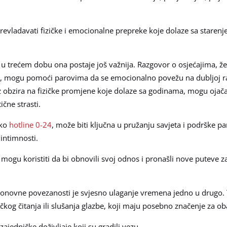
revladavati fizičke i emocionalne prepreke koje dolaze sa staren
o u trećem dobu ona postaje još važnija. Razgovor o osjećajima, že
e, mogu pomoći parovima da se emocionalno povežu na dubljoj ra
ez obzira na fizičke promjene koje dolaze sa godinama, mogu ojača
čne strasti.
eko
hotline 0-24
, može biti ključna u pružanju savjeta i podrške p
intimnosti.
 mogu koristiti da bi obnovili svoj odnos i pronašli nove puteve z
 ponovne povezanosti je svjesno ulaganje vremena jedno u drugo
ničkog čitanja ili slušanja glazbe, koji maju posebno značenje za ob
ajedničke doživljaje koji su gradili vezu.