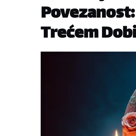
Povezanost: 
Trećem Dob