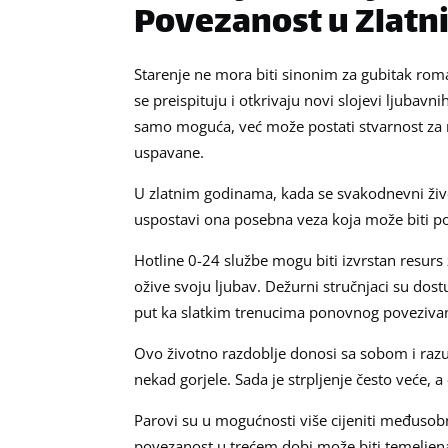
Povezanost u Zlat
Starenje ne mora biti sinonim za gubitak roma
se preispituju i otkrivaju novi slojevi ljubavni
samo moguća, već može postati stvarnost za
uspavane.
U zlatnim godinama, kada se svakodnevni živ
uspostavi ona posebna veza koja može biti po
Hotline 0-24 službe mogu biti izvrstan resurs 
ožive svoju ljubav. Dežurni stručnjaci su dos
put ka slatkim trenucima ponovnog povezivan
Ovo životno razdoblje donosi sa sobom i razum
nekad gorjele. Sada je strpljenje često veće, a
Parovi su u mogućnosti više cijeniti međuso
povezanost u trećem dobi može biti temeljena