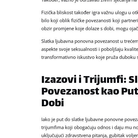
Fizička bliskost također igra važnu ulogu u o
bilo koji oblik fizičke povezanosti koji part
obzir promjene koje dolaze s dobi, mogu ojača
Slatka ljubavna ponovna povezanost u trećem d
aspekte svoje seksualnosti i poboljšaju kvalit
transformativno iskustvo koje pruža duboku sat
Izazovi i Trijumfi:
Povezanost kao Put 
Dobi
Iako je put do slatke ljubavne ponovne poveza
trijumfima koji obogaćuju odnos i daju mu no
uključujući zdravstvena pitanja, gubitak volje