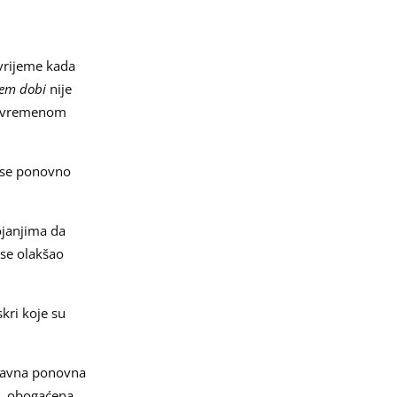
 vrijeme kada
ćem dobi
nije
 s vremenom
a se ponovno
tojanjima da
 se olakšao
kri koje su
ubavna ponovna
a, obogaćena