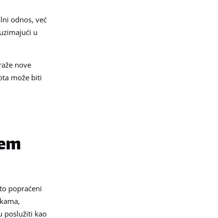
lni odnos, već
 uzimajući u
traže nove
ota može biti
ćem
sto popraćeni
ekama,
u poslužiti kao