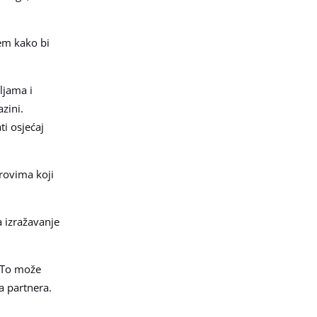
jem kako bi
ljama i
zini.
ti osjećaj
arovima koji
a izražavanje
. To može
a partnera.