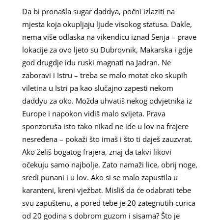
Da bi pronašla sugar daddya, počni izlaziti na
mjesta koja okupljaju ljude visokog statusa. Dakle,
nema više odlaska na vikendicu iznad Senja – prave
lokacije za ovo ljeto su Dubrovnik, Makarska i gdje
god drugdje idu ruski magnati na Jadran. Ne
zaboravi i Istru – treba se malo motat oko skupih
viletina u Istri pa kao slučajno zapesti nekom
daddyu za oko. Možda uhvatiš nekog odvjetnika iz
Europe i napokon vidiš malo svijeta. Prava
sponzoruša isto tako nikad ne ide u lov na frajere
nesređena – pokaži što imaš i što ti daješ zauzvrat.
Ako želiš bogatog frajera, znaj da takvi likovi
očekuju samo najbolje. Zato namaži lice, obrij noge,
sredi punani i u lov. Ako si se malo zapustila u
karanteni, kreni vježbat. Misliš da će odabrati tebe
svu zapuštenu, a pored tebe je 20 zategnutih curica
od 20 godina s dobrom guzom i sisama? Što je