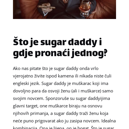
Što je sugar daddy i
gdje pronaći jednog?
Ako nas pitate što je sugar daddy onda vrlo
vjerojatno živite ispod kamena ili nikada niste čuli
engleski jezik. Sugar daddy je muškarac koji ima
dovoljno para da osvoji ženu (ali i muškarce) samo
svojim novcem. Sponzoruše su sugar daddyijima
glavni target, one muškarce biraju na osnovu
njihovih primanja, a sugar daddy traži ženu koja
neće puno prigovarat ako ju zasipa novcem. Idealna
kombinacija. Ona je lijepa, on je bogat.
Što je sugar