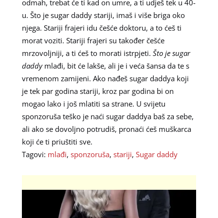
odmah, trebat će ti kad on umre, a ti udješ tek u 40-
u. Što je sugar daddy stariji, imaš i više briga oko
njega. Stariji frajeri idu češće doktoru, a to ćeš ti
morat voziti. Stariji frajeri su također češće
mrzovoljniji, a ti ćeš to morati istrpjeti.
Što je sugar
daddy
mlađi, bit će lakše, ali je i veća šansa da te s
vremenom zamijeni. Ako nađeš sugar daddya koji
je tek par godina stariji, kroz par godina bi on
mogao lako i još mlatiti sa strane. U svijetu
sponzoruša teško je naći sugar daddya baš za sebe,
ali ako se dovoljno potrudiš, pronaći ćeš muškarca
koji će ti priuštiti sve.
Tagovi:
mlađi
,
sponzoruša
,
stariji
,
Sugar daddy