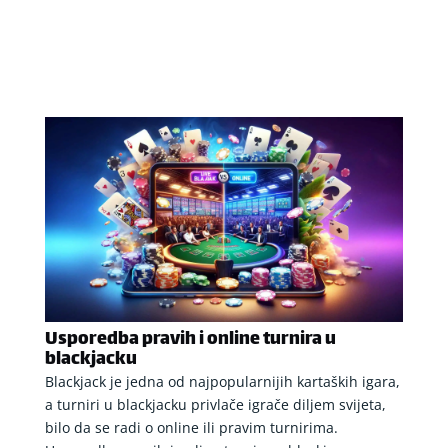
Usporedba pravih i online turnira u
blackjacku
Blackjack je jedna od najpopularnijih kartaških igara,
a turniri u blackjacku privlače igrače diljem svijeta,
bilo da se radi o online ili pravim turnirima.