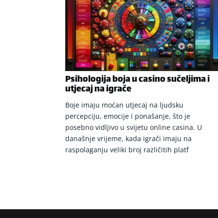
Psihologija boja u casino sučeljima i
utjecaj na igrače
Boje imaju moćan utjecaj na ljudsku
percepciju, emocije i ponašanje, što je
posebno vidljivo u svijetu online casina. U
današnje vrijeme, kada igrači imaju na
raspolaganju veliki broj različitih platf