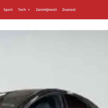
Sport
Tech
Zanimljivosti
Znanost