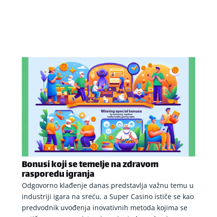
Bonusi koji se temelje na zdravom
rasporedu igranja
Odgovorno klađenje danas predstavlja važnu temu u
industriji igara na sreću, a Super Casino ističe se kao
predvodnik uvođenja inovativnih metoda kojima se