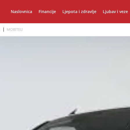
Naslovnica
Financije
Ljepota i zdravlje
Ljubav i veze