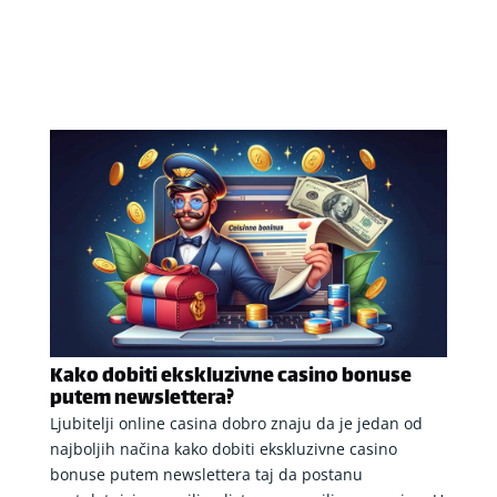
Kako dobiti ekskluzivne casino bonuse
putem newslettera?
Ljubitelji online casina dobro znaju da je jedan od
najboljih načina kako dobiti ekskluzivne casino
bonuse putem newslettera taj da postanu