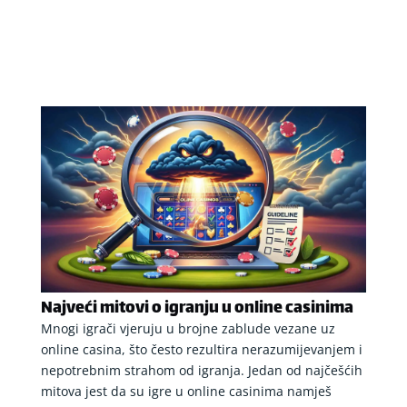
Najveći mitovi o igranju u online casinima
Mnogi igrači vjeruju u brojne zablude vezane uz
online casina, što često rezultira nerazumijevanjem i
nepotrebnim strahom od igranja. Jedan od najčešćih
mitova jest da su igre u online casinima namješ