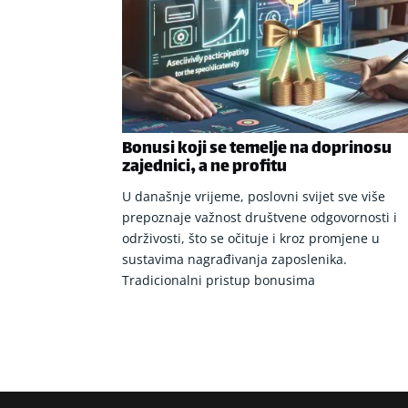
Bonusi koji se temelje na doprinosu
zajednici, a ne profitu
U današnje vrijeme, poslovni svijet sve više
prepoznaje važnost društvene odgovornosti i
održivosti, što se očituje i kroz promjene u
sustavima nagrađivanja zaposlenika.
Tradicionalni pristup bonusima