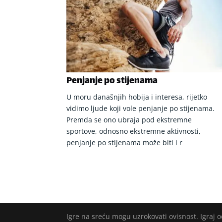
Penjanje po stijenama
U moru današnjih hobija i interesa, rijetko
vidimo ljude koji vole penjanje po stijenama.
Premda se ono ubraja pod ekstremne
sportove, odnosno ekstremne aktivnosti,
penjanje po stijenama može biti i r
Igre na sreću mogu uzrokovati ovisnost. Igraj