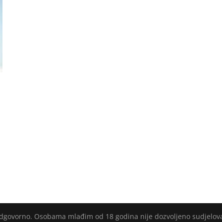
 odgovorno. Osobama mlađim od 18 godina nije dozvoljeno sudjelov