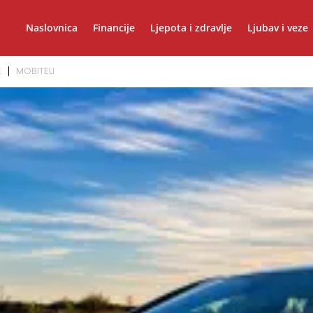
Naslovnica
Financije
Ljepota i zdravlje
Ljubav i veze