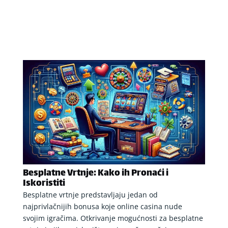
Besplatne Vrtnje: Kako ih Pronaći i
Iskoristiti
Besplatne vrtnje predstavljaju jedan od
najprivlačnijih bonusa koje online casina nude
svojim igračima. Otkrivanje mogućnosti za besplatne