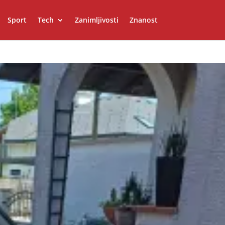
Sport
Tech
Zanimljivosti
Znanost