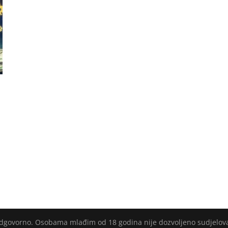
 odgovorno. Osobama mlađim od 18 godina nije dozvoljeno sudjelov