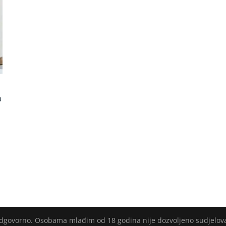
u
 odgovorno. Osobama mlađim od 18 godina nije dozvoljeno sudjelov