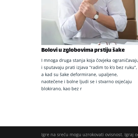
Bolovi u zglobovima prstiju šake
I mnoga druga stanja koja čovjeka ograničavaj
i sputavaju prati izjava “radim to k’o bez ruku”,
a kad su šake deformirane, upaljene,
naotečene i bolne ljudi se i stvarno osjećaju
blokirano, kao bez r
Igre na sreću mogu uzrokovati ovisnost. Igraj