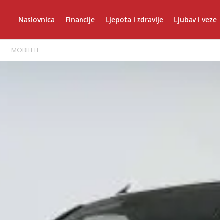
Naslovnica
Financije
Ljepota i zdravlje
Ljubav i veze