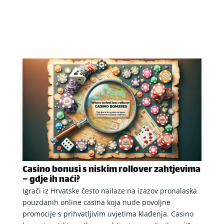
Casino bonusi s niskim rollover zahtjevima
– gdje ih naći?
Igrači iz Hrvatske često nailaze na izazov pronalaska
pouzdanih online casina koja nude povoljne
promocije s prihvatljivim uvjetima klađenja. Casino