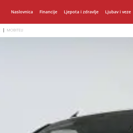
Naslovnica
Financije
Ljepota i zdravlje
Ljubav i veze