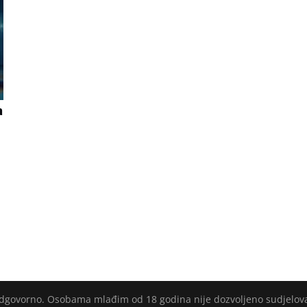
a
i
 odgovorno. Osobama mlađim od 18 godina nije dozvoljeno sudjelov