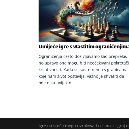
Umijeće igre s vlastitim ograničenjim
Ograničenja često doživljavamo kao prepreke,
no upravo ona mogu biti neočekivani pokretač
kreativnosti. Kada se susretnemo s granicama
koje nam život postavlja, važno je shvatiti da
one nisu uvijek n
Igre na sreću mogu uzrokovati ovisnost. Igraj