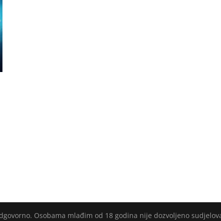
 odgovorno. Osobama mlađim od 18 godina nije dozvoljeno sudjelov