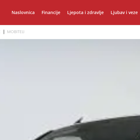
Naslovnica
Financije
Ljepota i zdravlje
Ljubav i veze