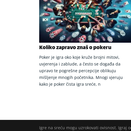
Koliko zapravo znaš o pokeru
Poker je igra oko koje kruže brojni mitovi,
uvjerenja i zablude, a često se događa da
upravo te pogrešne percepcije oblikuju
mišljenje mnogih početnika. Mnogi vjeruju
kako je poker čista igra sreće, n
Igre na sreću mogu uzrokovati ovisnost. Igraj