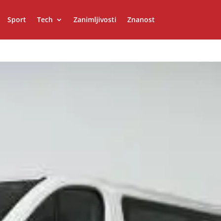
Sport
Tech
Zanimljivosti
Znanost