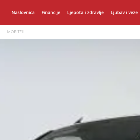
Naslovnica
Financije
Ljepota i zdravlje
Ljubav i veze