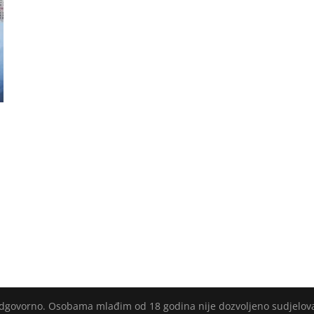
 odgovorno. Osobama mlađim od 18 godina nije dozvoljeno sudjelov