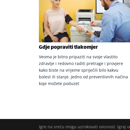
Gdje popraviti tlakomjer
Veoma je bitno pripaziti na svoje vlastito
zdravlje i redovno raditi pretrage i provjere
kako biste na vrijeme spriječili bilo kakvu
bolest ili stanje. Jedno od preventivnih načina
koje možete poduzet
Igre na sreću mogu uzrokovati ovisnost. Igraj