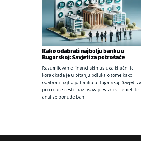
Kako odabrati najbolju banku u
Bugarskoj: Savjeti za potrošače
Razumijevanje financijskih usluga ključni je
korak kada je u pitanju odluka o tome kako
odabrati najbolju banku u Bugarskoj. Savjeti z
potrošače često naglašavaju važnost temeljite
analize ponude ban