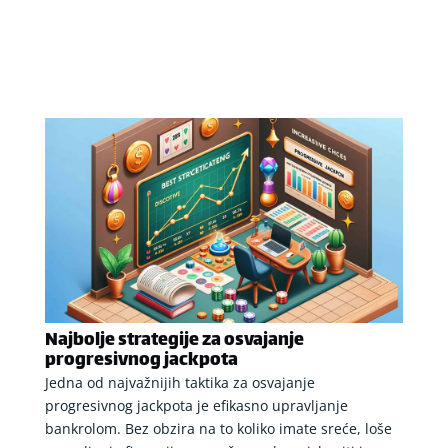
Najbolje strategije za osvajanje
progresivnog jackpota
Jedna od najvažnijih taktika za osvajanje
progresivnog jackpota je efikasno upravljanje
bankrolom. Bez obzira na to koliko imate sreće, loše