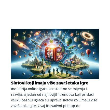
Slotovi koji imaju više završetaka igre
Industrija online igara konstantno se mijenja i
razvija, a jedan od najnovijih trendova koji privlači
veliku pažnju igrača su upravo slotovi koji imaju više
završetaka igre. Ovaj inovativni pristup do