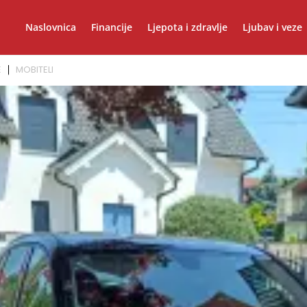
Naslovnica
Financije
Ljepota i zdravlje
Ljubav i veze