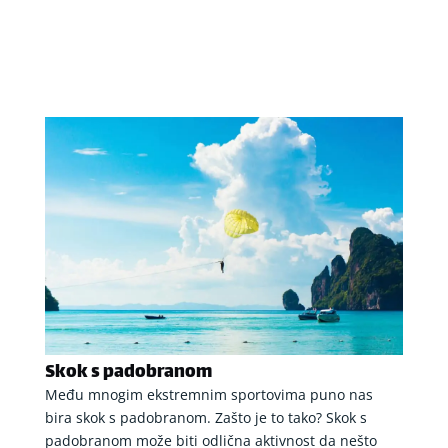
Skok s padobranom
Među mnogim ekstremnim sportovima puno nas
bira skok s padobranom. Zašto je to tako? Skok s
padobranom može biti odlična aktivnost da nešto