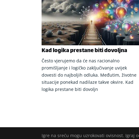
Kad logika prestane biti dovoljna
Često vjerujemo da će nas racionalno
promišljanje i logičko zaključivanje uvijek
dovesti do najboljih odluka. Međutim, životne
situacije ponekad nadilaze takve okvire. Kad
logika prestane biti dovoljn
Igre na sreću mogu uzrokovati ovisnost. Igraj