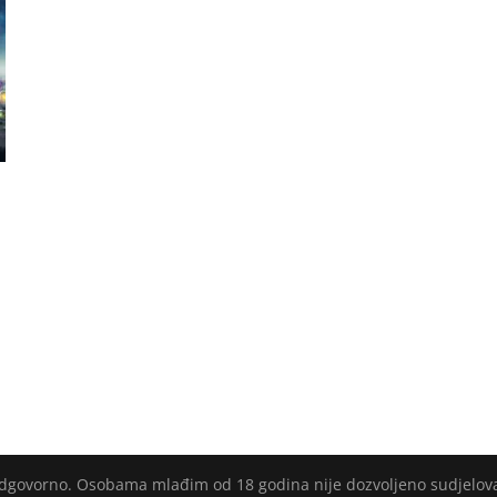
 odgovorno. Osobama mlađim od 18 godina nije dozvoljeno sudjelov