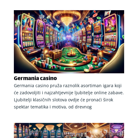
Germania casino
Germania casino pruža raznolik asortiman igara koji
će zadovoljiti i najzahtjevnije ljubitelje online zabave.
Ljubitelji klasičnih slotova ovdje će pronaći širok
spektar tematika i motiva, od drevnog