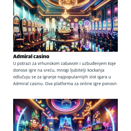
Admiral casino
U potrazi za vrhunskom zabavom i uzbuđenjem koje
donose igre na sreću, mnogi ljubitelji kockanja
odlučuju se za igranje najpopularnijih slot igara u
Admiral casinu. Ova platforma za online igre ponosn