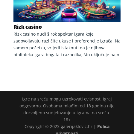
Rizk casino
Rizk casino nudi širok spektar igara koje
zadovoljavaju različite ukuse i preferencije igrača. Na
samom početku, vrijedi istaknuti da je njihova
biblioteka igara bogata i raznolika, što uključuje najn
Igre na sreću mogu uzrokovati ovisnost. Igraj
odgovorno. Osobama mlađim od 18 godina nije
dozvoljeno sudjelovanje u igrama na sreću.
18+
Copyright © 2023 galerijaklovic.hr |
Polica
privatnosti