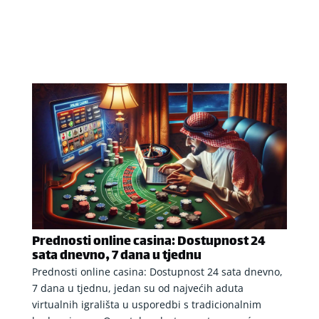
Prednosti online casina: Dostupnost 24
sata dnevno, 7 dana u tjednu
Prednosti online casina: Dostupnost 24 sata dnevno,
7 dana u tjednu, jedan su od najvećih aduta
virtualnih igrališta u usporedbi s tradicionalnim